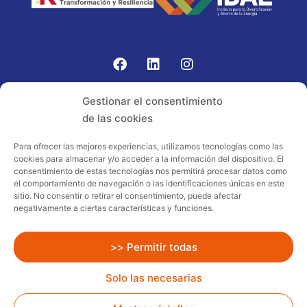
Gomariz Sistemas de Elevación ha participado en el
Gestionar el consentimiento
PROGRAMA TIC-16 con número expediente:
de las cookies
2021.08.CHTI.000264, 16.
Para ofrecer las mejores experiencias, utilizamos tecnologías como las
cookies para almacenar y/o acceder a la información del dispositivo. El
Proyecto acogido al programa de
consentimiento de estas tecnologías nos permitirá procesar datos como
incentivos ligados al autoconsumo y
el comportamiento de navegación o las identificaciones únicas en este
almacenamiento, con fuentes de energía
sitio. No consentir o retirar el consentimiento, puede afectar
negativamente a ciertas características y funciones.
renovables, así como a la implantación
de sistemas térmicos renovables al
sector residencial en el marco del Plan
>> Permitir todas
de Recuperación, Transformación y
Solo las necesarias
Resiliencia, financiado por la Unión
Europea – NextGenerationEU