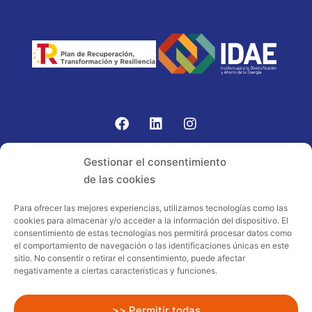
Gomariz Sistemas de Elevación ha participado en el
Gestionar el consentimiento
PROGRAMA TIC-16 con número expediente:
de las cookies
2021.08.CHTI.000264, 16.
Para ofrecer las mejores experiencias, utilizamos tecnologías como las
cookies para almacenar y/o acceder a la información del dispositivo. El
Proyecto acogido al programa de
consentimiento de estas tecnologías nos permitirá procesar datos como
incentivos ligados al autoconsumo y
el comportamiento de navegación o las identificaciones únicas en este
almacenamiento, con fuentes de energía
sitio. No consentir o retirar el consentimiento, puede afectar
negativamente a ciertas características y funciones.
renovables, así como a la implantación
de sistemas térmicos renovables al
sector residencial en el marco del Plan
>> Permitir todas