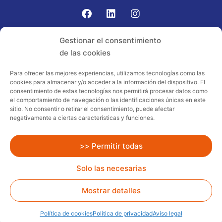
Gomariz Sistemas de Elevación ha participado en el
Gestionar el consentimiento
PROGRAMA TIC-16 con número expediente:
de las cookies
2021.08.CHTI.000264, 16.
Para ofrecer las mejores experiencias, utilizamos tecnologías como las
cookies para almacenar y/o acceder a la información del dispositivo. El
Proyecto acogido al programa de
consentimiento de estas tecnologías nos permitirá procesar datos como
incentivos ligados al autoconsumo y
el comportamiento de navegación o las identificaciones únicas en este
almacenamiento, con fuentes de energía
sitio. No consentir o retirar el consentimiento, puede afectar
negativamente a ciertas características y funciones.
renovables, así como a la implantación
de sistemas térmicos renovables al
sector residencial en el marco del Plan
>> Permitir todas
de Recuperación, Transformación y
Solo las necesarias
Resiliencia, financiado por la Unión
Europea – NextGenerationEU
Mostrar detalles
Todos los Derechos Reservados
Gomariz Rent.
Diseño
web:
delefant.com
Política de cookies
Política de privacidad
Aviso legal