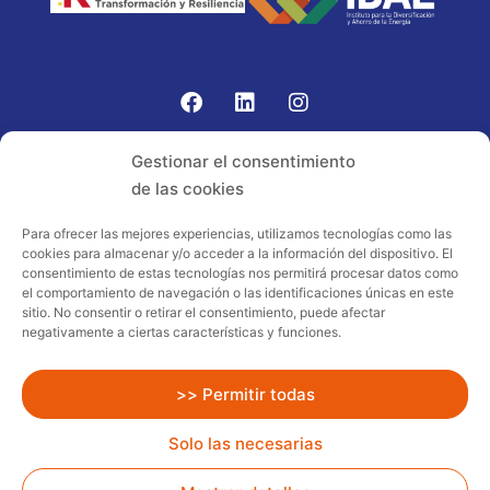
Gomariz Sistemas de Elevación ha participado en el
Gestionar el consentimiento
PROGRAMA TIC-16 con número expediente:
de las cookies
2021.08.CHTI.000264, 16.
Para ofrecer las mejores experiencias, utilizamos tecnologías como las
cookies para almacenar y/o acceder a la información del dispositivo. El
Proyecto acogido al programa de
consentimiento de estas tecnologías nos permitirá procesar datos como
incentivos ligados al autoconsumo y
el comportamiento de navegación o las identificaciones únicas en este
almacenamiento, con fuentes de energía
sitio. No consentir o retirar el consentimiento, puede afectar
negativamente a ciertas características y funciones.
renovables, así como a la implantación
de sistemas térmicos renovables al
sector residencial en el marco del Plan
>> Permitir todas
de Recuperación, Transformación y
Solo las necesarias
Resiliencia, financiado por la Unión
Europea – NextGenerationEU