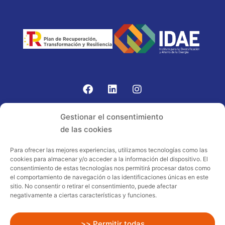
Gomariz Sistemas de Elevación ha participado en el
Gestionar el consentimiento
PROGRAMA TIC-16 con número expediente:
de las cookies
2021.08.CHTI.000264, 16.
Para ofrecer las mejores experiencias, utilizamos tecnologías como las
cookies para almacenar y/o acceder a la información del dispositivo. El
Proyecto acogido al programa de
consentimiento de estas tecnologías nos permitirá procesar datos como
incentivos ligados al autoconsumo y
el comportamiento de navegación o las identificaciones únicas en este
almacenamiento, con fuentes de energía
sitio. No consentir o retirar el consentimiento, puede afectar
negativamente a ciertas características y funciones.
renovables, así como a la implantación
de sistemas térmicos renovables al
sector residencial en el marco del Plan
>> Permitir todas