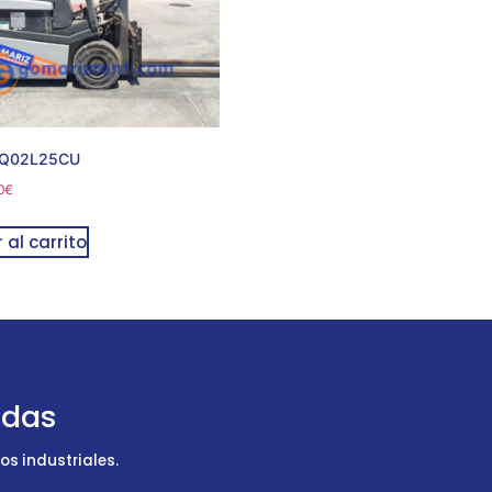
 Q02L25CU
0
€
 al carrito
udas
s industriales.