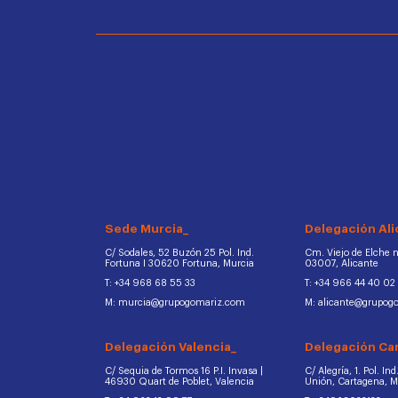
Sede Murcia_
Delegación Ali
C/ Sodales, 52 Buzón 25 Pol. Ind.
Cm. Viejo de Elche na
Fortuna I 30620 Fortuna, Murcia
03007, Alicante
T: +34 968 68 55 33
T: +34 966 44 40 02
M: murcia@grupogomariz.com
M: alicante@grupog
Delegación Valencia_
Delegación Ca
C/ Sequia de Tormos 16 P.I. Invasa |
C/ Alegría, 1. Pol. In
46930 Quart de Poblet, Valencia
Unión, Cartagena, 