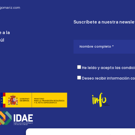
ogomariz.com
Suscríbete a nuestra newslet
 a la
aúl
He leído y acepto las condic
Deseo recibir información c