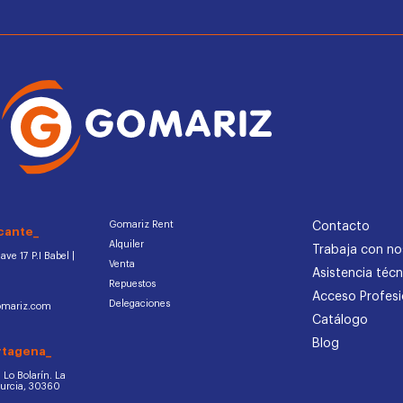
Gomariz Rent
Contacto
cante_
Alquiler
Trabaja con no
ve 17 P.I Babel |
Venta
Asistencia técn
Repuestos
Acceso Profesi
Delegaciones
omariz.com
Catálogo
Blog
rtagena_
d. Lo Bolarín. La
Murcia, 30360