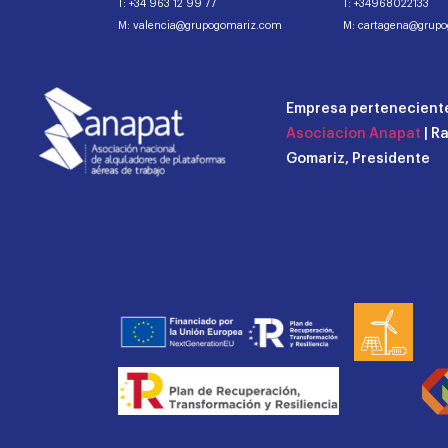
T: +34 963 12 99 77
T: +34968022133
M: valencia@grupogomariz.com
M: cartagena@grup
Empresa perteneciente
Asociacion Anapat
| R
Gomariz, Presidente