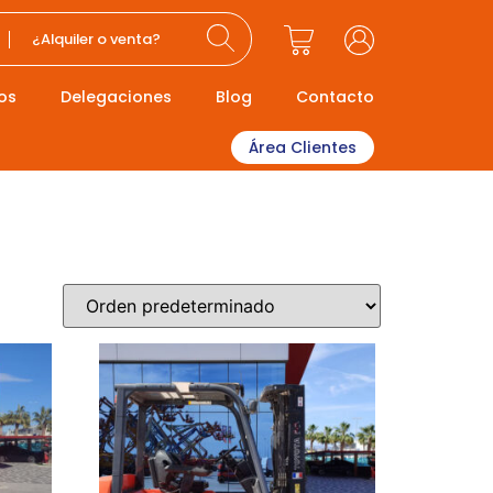
¿Alquiler o venta?
os
Delegaciones
Blog
Contacto
Área Clientes