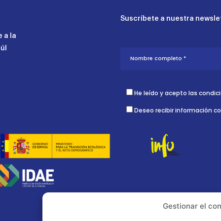
Suscríbete a nuestra newslet
 a la
aúl
He leído y acepto las condic
Deseo recibir información c
Gestionar el co