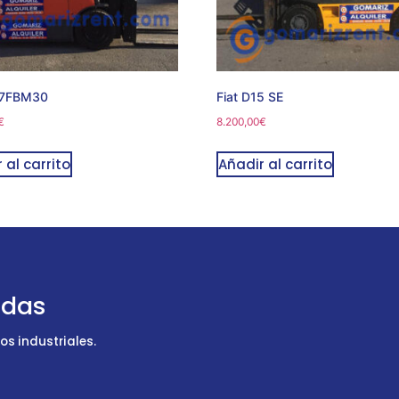
 7FBM30
Fiat D15 SE
€
8.200,00
€
 al carrito
Añadir al carrito
udas
s industriales.