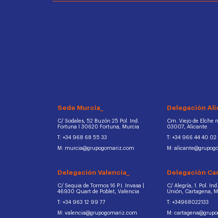
Sede Murcia_
Delegación Ali
C/ Sodales, 52 Buzón 25 Pol. Ind.
Cm. Viejo de Elche na
Fortuna I 30620 Fortuna, Murcia
03007, Alicante
T: +34 968 68 55 33
T: +34 966 44 40 02
M: murcia@grupogomariz.com
M: alicante@grupog
Delegación Valencia_
Delegación Ca
C/ Sequia de Tormos 16 P.I. Invasa |
C/ Alegría, 1. Pol. In
46930 Quart de Poblet, Valencia
Unión, Cartagena, 
T: +34 963 12 99 77
T: +34968022133
M: valencia@grupogomariz.com
M: cartagena@grup