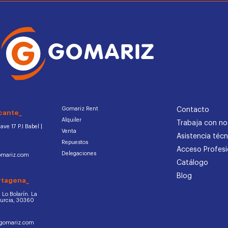
Gomariz Rent
Contacto
cante_
Alquiler
Trabaja con no
ve 17 P.I Babel |
Venta
Asistencia técn
Repuestos
Acceso Profesi
Delegaciones
omariz.com
Catálogo
Blog
rtagena_
d. Lo Bolarín. La
Murcia, 30360
ogomariz.com