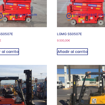
SS0507E
LGMG SS0507E
€
9.500,00
€
 al carrito
Añadir al carrito