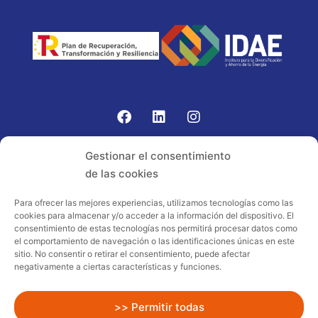
Gomariz Sistemas de Elevación ha participado en el
Gestionar el consentimiento
PROGRAMA TIC-16 con número expediente:
de las cookies
2021.08.CHTI.000264, 16.
Para ofrecer las mejores experiencias, utilizamos tecnologías como las
cookies para almacenar y/o acceder a la información del dispositivo. El
Proyecto acogido al programa de
consentimiento de estas tecnologías nos permitirá procesar datos como
incentivos ligados al autoconsumo y
el comportamiento de navegación o las identificaciones únicas en este
almacenamiento, con fuentes de energía
sitio. No consentir o retirar el consentimiento, puede afectar
negativamente a ciertas características y funciones.
renovables, así como a la implantación
de sistemas térmicos renovables al
sector residencial en el marco del Plan
>> Permitir todas