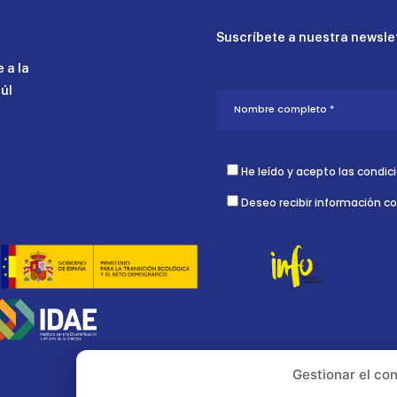
Suscríbete a nuestra newslet
 a la
aúl
He leído y acepto las condic
Deseo recibir información c
Gestionar el co