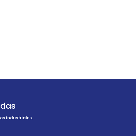
udas
s industriales.