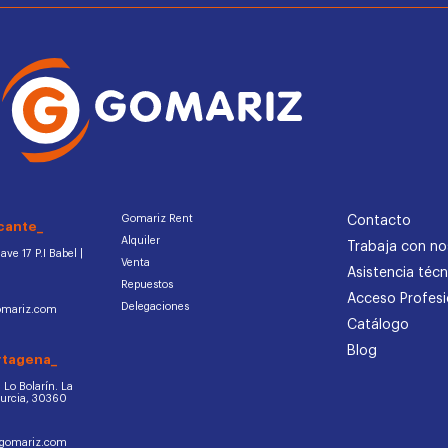
Gomariz Rent
Contacto
cante_
Alquiler
Trabaja con no
ve 17 P.I Babel |
Venta
Asistencia técn
Repuestos
Acceso Profesi
Delegaciones
omariz.com
Catálogo
Blog
rtagena_
d. Lo Bolarín. La
Murcia, 30360
ogomariz.com