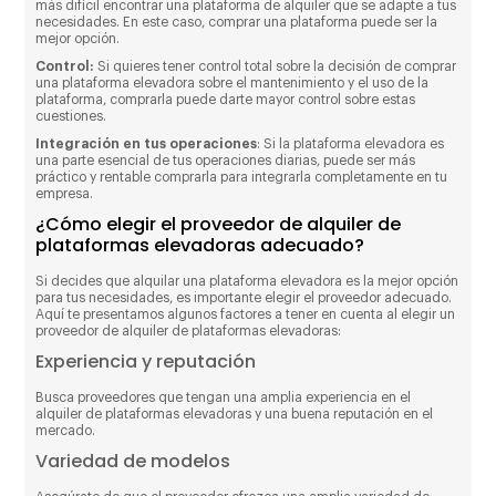
más difícil encontrar una plataforma de alquiler que se adapte a tus
necesidades. En este caso, comprar una plataforma puede ser la
mejor opción.
Control:
Si quieres tener control total sobre la decisión de comprar
una plataforma elevadora sobre el mantenimiento y el uso de la
plataforma, comprarla puede darte mayor control sobre estas
cuestiones.
Integración en tus operaciones
: Si la plataforma elevadora es
una parte esencial de tus operaciones diarias, puede ser más
práctico y rentable comprarla para integrarla completamente en tu
empresa.
¿Cómo elegir el proveedor de alquiler de
plataformas elevadoras adecuado?
Si decides que alquilar una plataforma elevadora es la mejor opción
para tus necesidades, es importante elegir el proveedor adecuado.
Aquí te presentamos algunos factores a tener en cuenta al elegir un
proveedor de alquiler de plataformas elevadoras:
Experiencia y reputación
Busca proveedores que tengan una amplia experiencia en el
alquiler de plataformas elevadoras y una buena reputación en el
mercado.
Variedad de modelos