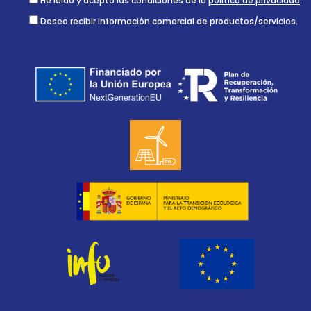
He leído y acepto las condiciones de la
política de privacidad
.
Deseo recibir información comercial de productos/servicios.