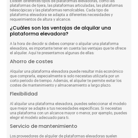
Existen diferentes tipos de plataformas elevadoras, como las
plataformas de tijera, las plataformas articuladas, las plataformas
telescópicas y las plataformas remolcables. Cada tipo de
plataforma elevadora se adapta a diferentes necesidades y
requerimientos de altura y alcance.
¿Cuáles son las ventajas de alquilar una
plataforma elevadora?
A la hora de decidir si debes comprar o alquilar una plataforma
elevadora, es importante tener en cuenta las ventajas que te ofrece
el alquiler. Aquí te presentamos algunas de ellas:
Ahorro de costes
Alquilar una plataforma elevadora puede resultar más económico
que comprarla, especialmente si solo necesitas utilizarla por un
corto período de tiempo. Además, el alquiler te permite evitar los
costes de mantenimiento y almacenamiento a largo plazo.
Flexibilidad
Al alquilar una plataforma elevadora, puedes seleccionar el modelo
que mejor se adapte a tus necesidades específicas. Si necesitas
una plataforma con un alcance mayor o menor, por ejemplo, puedes
elegir el modelo adecuado para ti.
Servicio de mantenimiento
Los proveedores de alquiler de plataformas elevadoras suelen