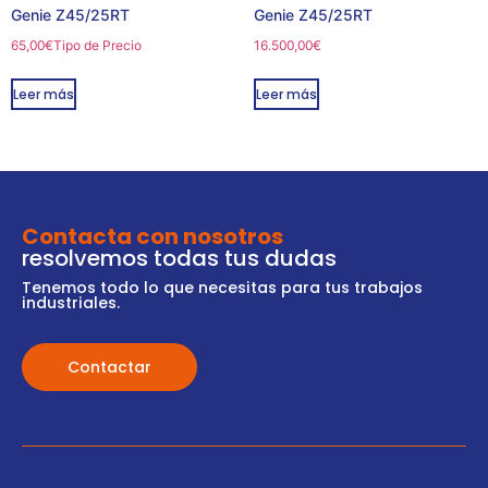
Genie Z45/25RT
Genie Z45/25RT
65,00
€
Tipo de Precio
16.500,00
€
Leer más
Leer más
Contacta con nosotros
resolvemos todas tus dudas
Tenemos todo lo que necesitas para tus trabajos
industriales.
Contactar