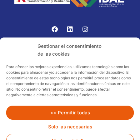
Gomariz Sistemas de Elevación ha participado en el
Gestionar el consentimiento
PROGRAMA TIC-16 con número expediente:
de las cookies
2021.08.CHTI.000264, 16.
Para ofrecer las mejores experiencias, utilizamos tecnologías como las
cookies para almacenar y/o acceder a la información del dispositivo. El
Proyecto acogido al programa de
consentimiento de estas tecnologías nos permitirá procesar datos como
incentivos ligados al autoconsumo y
el comportamiento de navegación o las identificaciones únicas en este
almacenamiento, con fuentes de energía
sitio. No consentir o retirar el consentimiento, puede afectar
negativamente a ciertas características y funciones.
renovables, así como a la implantación
de sistemas térmicos renovables al
sector residencial en el marco del Plan
>> Permitir todas
de Recuperación, Transformación y
Solo las necesarias
Resiliencia, financiado por la Unión
Europea – NextGenerationEU