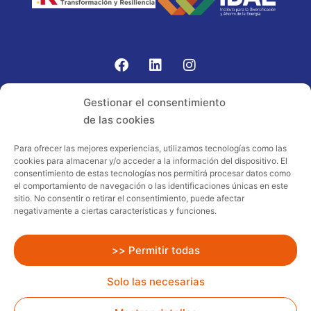
Gomariz Sistemas de Elevación ha participado en el
Gestionar el consentimiento
PROGRAMA TIC-16 con número expediente:
de las cookies
2021.08.CHTI.000264, 16.
Para ofrecer las mejores experiencias, utilizamos tecnologías como las
cookies para almacenar y/o acceder a la información del dispositivo. El
Proyecto acogido al programa de
consentimiento de estas tecnologías nos permitirá procesar datos como
incentivos ligados al autoconsumo y
el comportamiento de navegación o las identificaciones únicas en este
almacenamiento, con fuentes de energía
sitio. No consentir o retirar el consentimiento, puede afectar
negativamente a ciertas características y funciones.
renovables, así como a la implantación
de sistemas térmicos renovables al
sector residencial en el marco del Plan
>> Permitir todas
de Recuperación, Transformación y
Solo las necesarias
Resiliencia, financiado por la Unión
Europea – NextGenerationEU