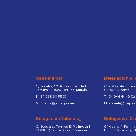
Sede Murcia_
Delegación Ali
C/ Sodales, 52 Buzón 25 Pol. Ind.
Cm. Viejo de Elche na
Fortuna I 30620 Fortuna, Murcia
03007, Alicante
T: +34 968 68 55 33
T: +34 966 44 40 02
M: murcia@grupogomariz.com
M: alicante@grupog
Delegación Valencia_
Delegación Ca
C/ Sequia de Tormos 16 P.I. Invasa |
C/ Alegría, 1. Pol. In
46930 Quart de Poblet, Valencia
Unión, Cartagena, 