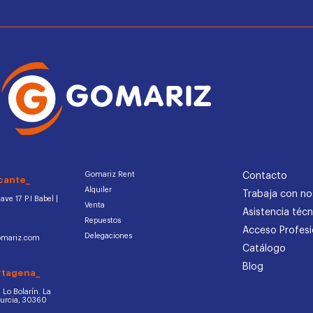
Gomariz Rent
Contacto
cante_
Alquiler
Trabaja con no
ve 17 P.I Babel |
Venta
Asistencia técn
Repuestos
Acceso Profesi
Delegaciones
omariz.com
Catálogo
Blog
rtagena_
d. Lo Bolarín. La
Murcia, 30360