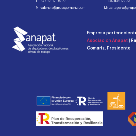
T: +34 963 12 99 77
T: +34968022133
M: valencia@grupogomariz.com
M: cartagena@grup
Empresa perteneciente
Asociacion Anapat
| R
Gomariz, Presidente