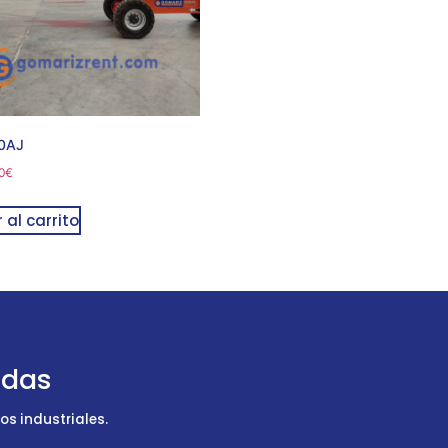
0AJ
0
€
 al carrito
udas
s industriales.