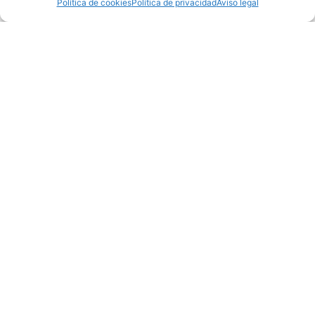
Política de cookies
Política de privacidad
Aviso legal
Motor: Diésel
Altura: 4.50 metros
Comparar
Alquiler de maquinaria