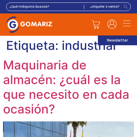
Newsletter
Etiqueta:
industrial
Maquinaria de
almacén: ¿cuál es la
que necesito en cada
ocasión?