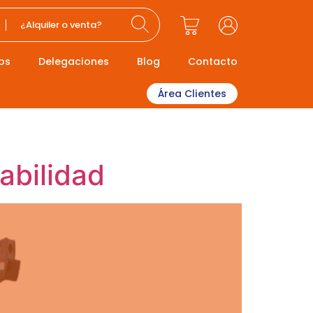
¿Alquiler o venta?
os
Delegaciones
Blog
Contacto
Área Clientes
abilidad