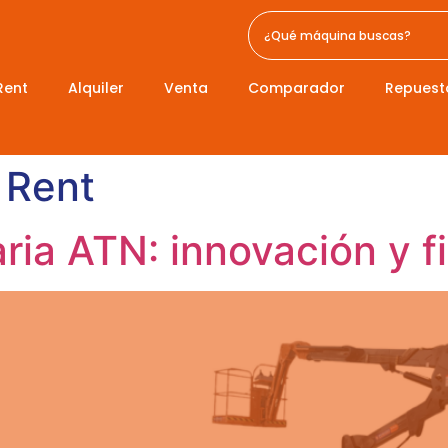
Rent
Alquiler
Venta
Comparador
Repuest
 Rent
ia ATN: innovación y fi