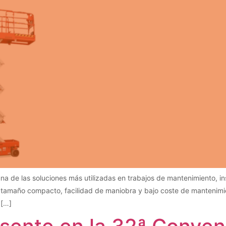
na de las soluciones más utilizadas en trabajos de mantenimiento, ins
 tamaño compacto, facilidad de maniobra y bajo coste de mantenimie
 […]