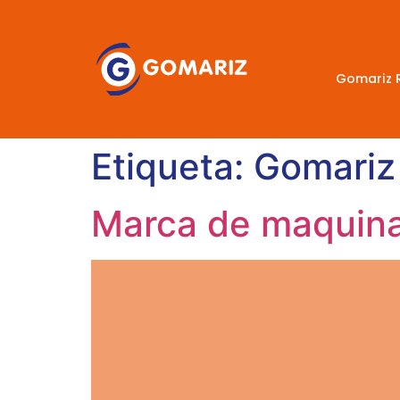
Gomariz 
Etiqueta:
Gomariz
Marca de maquinar