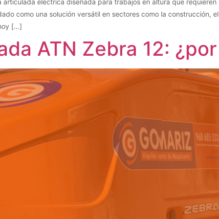
ticulada eléctrica diseñada para trabajos en altura que requieren pr
o como una solución versátil en sectores como la construcción, el m
hoy […]
lada ATN Zebra 12: ¿por 