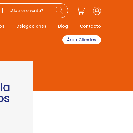
¿Alquiler o venta?
os
Delegaciones
Blog
Contacto
Área Clientes
la
os