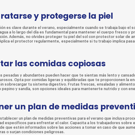
dratarse y protegerse la piel
ión es clave durante el verano, especialmente cuando se trabaja bajo el s
agua a lo largo del día es fundamental para mantener el cuerpo fresco y pr
ión. Además, no olvides proteger tu piel del sol con protector solar de a
Aplica el protector regularmente, especialmente si tu trabajo implica pasa
vitar las comidas copiosas
s pesadas y abundantes pueden hacer que te sientas más lento y cansad
lurosos. Opta por comidas ligeras y equilibradas que te proporcionen la en
sin sobrecargar tu sistema digestivo. Frutas frescas, ensaladas y alimento
 pepino y sandía, son opciones ideales para mantenerte nutrido y con ene
ener un plan de medidas prevent
 establecer un plan de medidas preventivas para el verano que incluya pro
d específicos para enfrentar el calor. Capacita a los trabajadores sobre e
de que estén informados sobre las acciones a tomar en caso de que aume
as o surjan condiciones peligrosas.