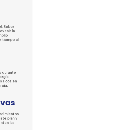
ol. Beber
evenir la
mplio
r tiempo al
o durante
ergía
s ricos en
rgía.
ivas
cedimientos
ste plan y
nten las