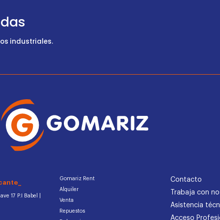
udas
s industriales.
Gomariz Rent
Contacto
cante_
Alquiler
Trabaja con no
ve 17 P.I Babel |
Venta
Asistencia técn
Repuestos
Acceso Profesi