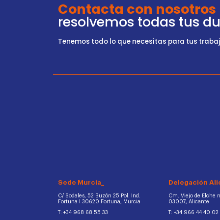
Contacta con nosotros
resolvemos todas tus d
Tenemos todo lo que necesitas para tus trabajo
Sede Murcia_
Delegación Ali
C/ Sodales, 52 Buzón 25 Pol. Ind.
Cm. Viejo de Elche na
Fortuna I 30620 Fortuna, Murcia
03007, Alicante
T: +34 968 68 55 33
T: +34 966 44 40 02