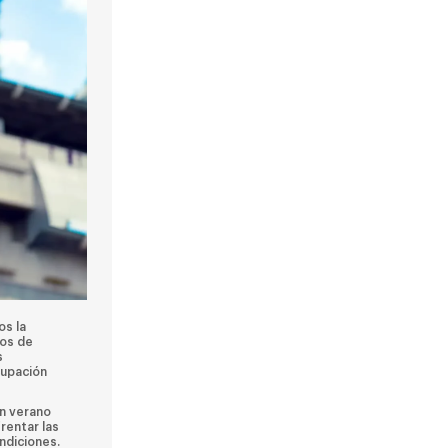
os la
tos de
s
cupación
en verano
rentar las
ndiciones.