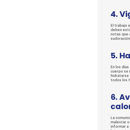
4. V
El trabajo
deben esta
notas que 
sudoración 
5. H
En los día
cuerpo se 
hidratarse
todos los 
6. A
calo
La comunica
malestar o
informar a