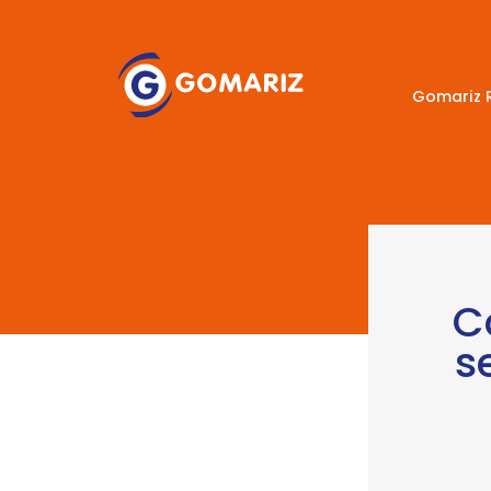
Gomariz 
C
s