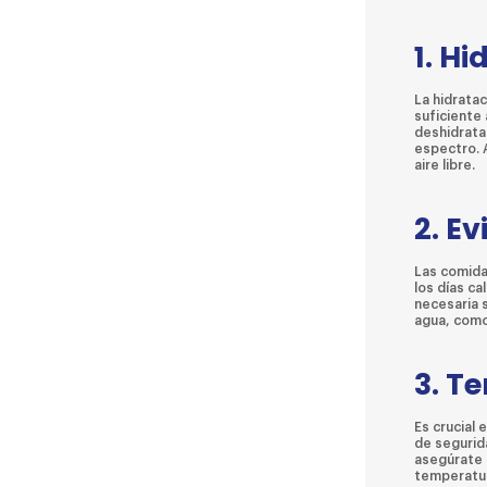
1. Hi
La hidratac
suficiente 
deshidratac
espectro. 
aire libre.
2. E
Las comida
los días ca
necesaria 
agua, como
3. T
Es crucial
de segurida
asegúrate 
temperatur