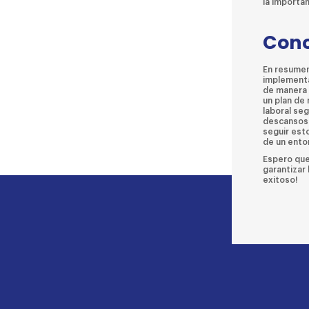
la importa
Conc
En resumen
implementa
de manera 
un plan de
laboral seg
descansos 
seguir est
de un ento
Espero que 
garantizar
exitoso!