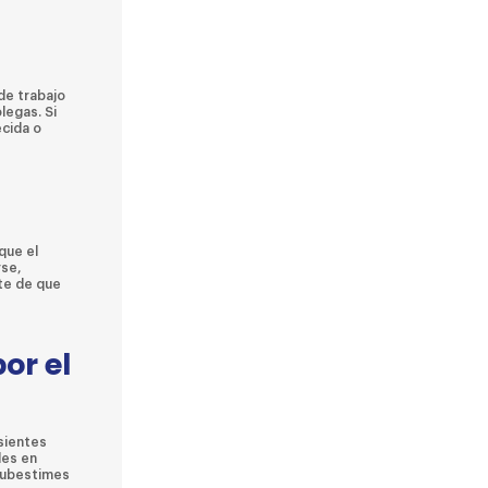
de trabajo
legas. Si
cida o
que el
rse,
ate de que
or el
 sientes
des en
 subestimes