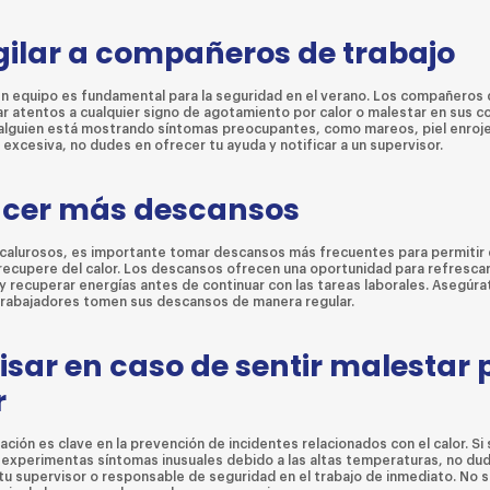
igilar a compañeros de trabajo
 en equipo es fundamental para la seguridad en el verano. Los compañeros 
r atentos a cualquier signo de agotamiento por calor o malestar en sus co
alguien está mostrando síntomas preocupantes, como mareos, piel enroje
excesiva, no dudes en ofrecer tu ayuda y notificar a un supervisor.
acer más descansos
s calurosos, es importante tomar descansos más frecuentes para permitir 
recupere del calor. Los descansos ofrecen una oportunidad para refresca
 y recuperar energías antes de continuar con las tareas laborales. Asegúr
trabajadores tomen sus descansos de manera regular.
visar en caso de sentir malestar p
r
ción es clave en la prevención de incidentes relacionados con el calor. Si
 experimentas síntomas inusuales debido a las altas temperaturas, no du
 tu supervisor o responsable de seguridad en el trabajo de inmediato. No