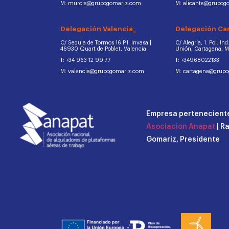
M: murcia@grupogomariz.com
M: alicante@grupog
Delegación Valencia_
Delegación Ca
C/ Sequia de Tormos 16 P.I. Invasa |
C/ Alegría, 1. Pol. In
46930 Quart de Poblet, Valencia
Unión, Cartagena, 
T: +34 963 12 99 77
T: +34968022133
M: valencia@grupogomariz.com
M: cartagena@grup
Empresa perteneciente
Asociacion Anapat
| R
Gomariz, Presidente