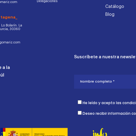
Delegaciones
omariz.com
Catálogo
Blog
rtagena_
d. Lo Bolarín. La
Murcia, 30360
ogomariz.com
Suscríbete a nuestra newslet
 a la
aúl
He leído y acepto las condic
Deseo recibir información c