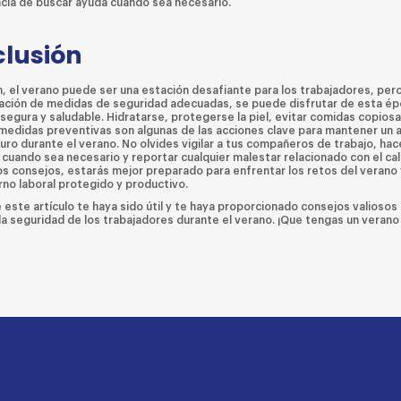
ncia de buscar ayuda cuando sea necesario.
lusión
, el verano puede ser una estación desafiante para los trabajadores, pero
ción de medidas de seguridad adecuadas, se puede disfrutar de esta ép
segura y saludable. Hidratarse, protegerse la piel, evitar comidas copiosa
 medidas preventivas son algunas de las acciones clave para mantener un
uro durante el verano. No olvides vigilar a tus compañeros de trabajo, ha
cuando sea necesario y reportar cualquier malestar relacionado con el calo
os consejos, estarás mejor preparado para enfrentar los retos del verano 
rno laboral protegido y productivo.
este artículo te haya sido útil y te haya proporcionado consejos valiosos
 la seguridad de los trabajadores durante el verano. ¡Que tengas un verano