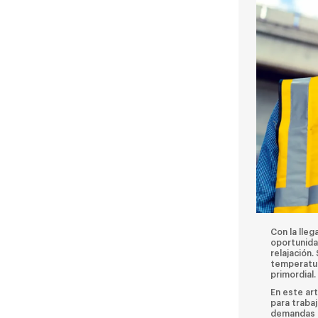
Con la lleg
oportunidad
relajación
temperatur
primordial.
En este ar
para traba
demandas d