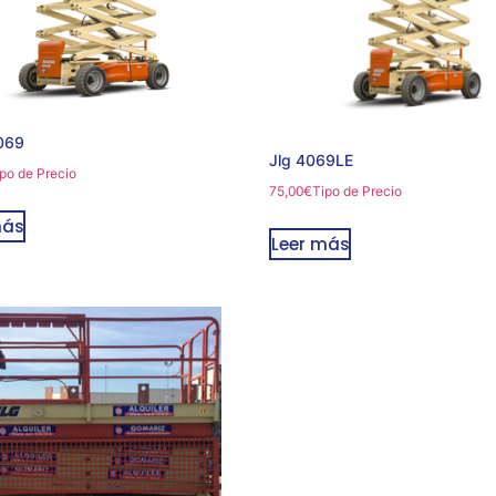
069
Jlg 4069LE
po de Precio
75,00
€
Tipo de Precio
más
Leer más