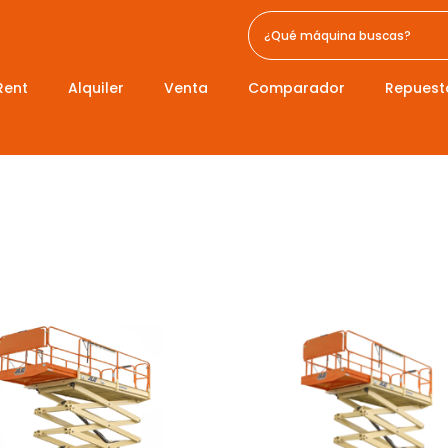
Rent
Alquiler
Venta
Comparador
Repuest