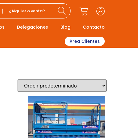
¿Alquiler o venta?
os
Delegaciones
Blog
Contacto
Área Clientes