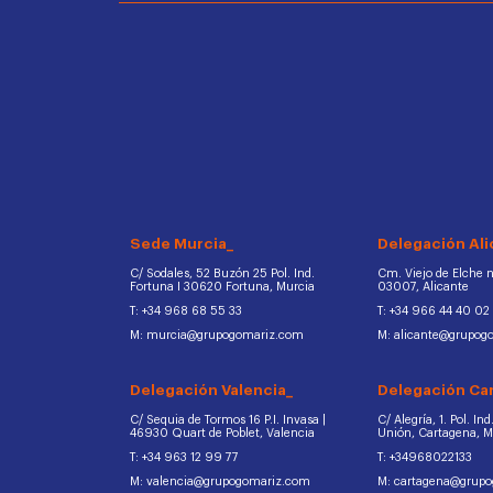
Sede Murcia_
Delegación Ali
C/ Sodales, 52 Buzón 25 Pol. Ind.
Cm. Viejo de Elche na
Fortuna I 30620 Fortuna, Murcia
03007, Alicante
T: +34 968 68 55 33
T: +34 966 44 40 02
M: murcia@grupogomariz.com
M: alicante@grupog
Delegación Valencia_
Delegación Ca
C/ Sequia de Tormos 16 P.I. Invasa |
C/ Alegría, 1. Pol. In
46930 Quart de Poblet, Valencia
Unión, Cartagena, 
T: +34 963 12 99 77
T: +34968022133
M: valencia@grupogomariz.com
M: cartagena@grup