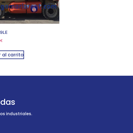
69LE
0
€
 al carrito
udas
s industriales.