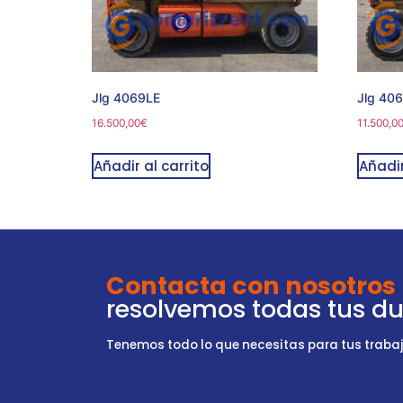
Jlg 4069LE
Jlg 40
16.500,00
€
11.500,0
Añadir al carrito
Añadir
Contacta con nosotros
resolvemos todas tus d
Tenemos todo lo que necesitas para tus trabajo