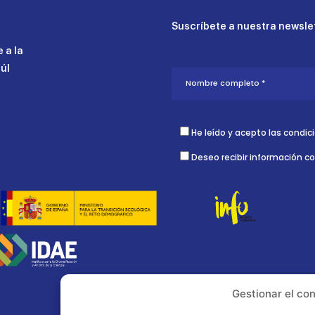
Suscríbete a nuestra newslet
 a la
aúl
He leído y acepto las condic
Deseo recibir información c
Gestionar el co