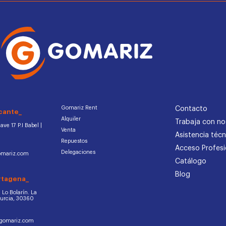
Gomariz Rent
Contacto
cante_
Alquiler
Trabaja con no
ve 17 P.I Babel |
Venta
Asistencia técn
Repuestos
Acceso Profesi
Delegaciones
omariz.com
Catálogo
Blog
rtagena_
d. Lo Bolarín. La
Murcia, 30360
ogomariz.com