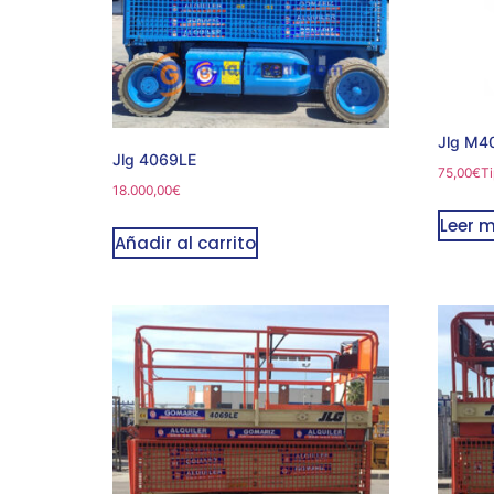
Jlg M4
Jlg 4069LE
75,00
€
Ti
18.000,00
€
Leer 
Añadir al carrito